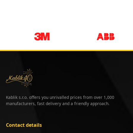
Kablik s.r.o. offers you unrivalled prices from over 1,000
manufacturers, fast delivery and a friendly approach.
Contact details