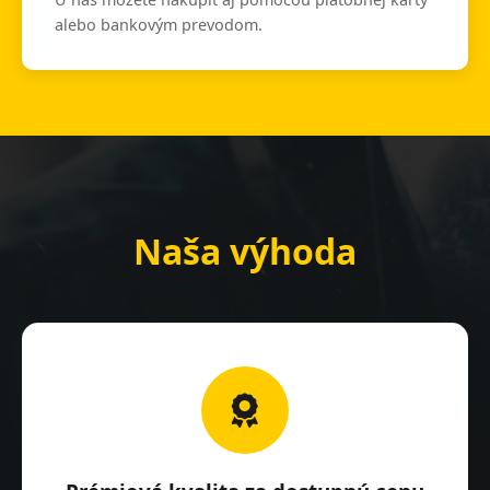
alebo bankovým prevodom.
Naša výhoda