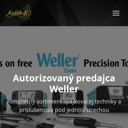
Autorizovaný predajca
Weller
Kompletný sortiment spájkovacej techniky a
príslušenstva pod jednou strechou